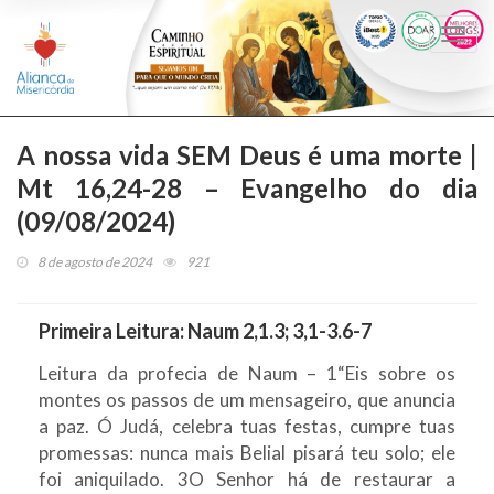
Togg
navi
A nossa vida SEM Deus é uma morte |
Mt 16,24-28 – Evangelho do dia
(09/08/2024)
8 de agosto de 2024
921
Primeira Leitura: Naum 2,1.3; 3,1-3.6-7
Leitura da profecia de Naum – 1“Eis sobre os
montes os passos de um mensageiro, que anuncia
a paz. Ó Judá, celebra tuas festas, cumpre tuas
promessas: nunca mais Belial pisará teu solo; ele
foi aniquilado. 3O Senhor há de restaurar a