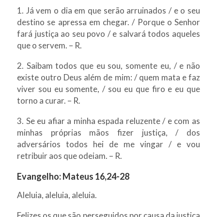
1. Já vem o dia em que serão arruinados / e o seu
destino se apressa em chegar. / Porque o Senhor
fará justiça ao seu povo / e salvará todos aqueles
que o servem. – R.
2. Saibam todos que eu sou, somente eu, / e não
existe outro Deus além de mim: / quem mata e faz
viver sou eu somente, / sou eu que firo e eu que
torno a curar. – R.
3. Se eu afiar a minha espada reluzente / e com as
minhas próprias mãos fizer justiça, / dos
adversários todos hei de me vingar / e vou
retribuir aos que odeiam. – R.
Evangelho: Mateus 16,24-28
Aleluia, aleluia, aleluia.
Felizes os que são perseguidos por causa da justiça