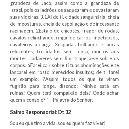
grandeza de Jacó, assim como a grandeza de
Israel, pois os ladrões os saquearam e devastaram
suas videiras. 3,1Ai de ti, cidade sanguinária, cheia
de imposturas, cheia de espoliação e de incessante
rapinagem. 2Estalo de chicotes, fragor de rodas,
cavalos relinchando, ringir de carros impetuosos,
cavaleiros à carga, 3espadas brilhando e lanças
reluzentes, trucidados sem conta, mortos aos
montes; cadáveres sem fim, tropeça-se sobre os
corpos. 6Farei cair sobre ti tuas abominações e te
lançarei em rosto merecidos insultos; de ti farei
um exemplo. 7Assim, todos os que te virem
fugirão para longe, dizendo: ‘Nínive está em
ruínas! Quem terá compaixão dela? Onde achar
quem a console?’” – Palavra do Senhor.
Salmo Responsorial: Dt 32
Sou eu que tiro a vida, sou eu quem faz viver!