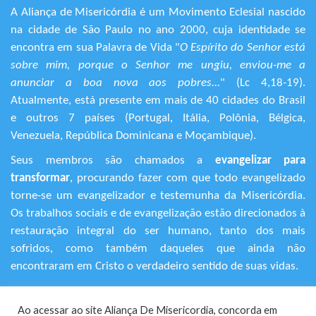
A Aliança de Misericórdia é um Movimento Eclesial nascido
na cidade de São Paulo no ano 2000, cuja identidade se
encontra em sua Palavra de Vida "
O Espírito do Senhor está
sobre mim, porque o Senhor me ungiu, enviou-me a
anunciar a boa nova aos pobres...
" (Lc 4,18-19).
Atualmente, está presente em mais de 40 cidades do Brasil
e outros 7 países (Portugal, Itália, Polônia, Bélgica,
Venezuela, República Dominicana e Moçambique).
Seus membros são chamados a
evangelizar para
transformar
, procurando fazer com que todo evangelizado
torne-se um evangelizador e testemunha da Misericórdia.
Os trabalhos sociais e de evangelização estão direcionados à
restauração integral do ser humano, tanto dos mais
sofridos, como também daqueles que ainda não
encontraram em Cristo o verdadeiro sentido de suas vidas.
+55 (11) 3120-9191
Ao acessar ao site Aliança De Misericordia, concorda em
Rua Avanhandava, 616 – Bela Vista