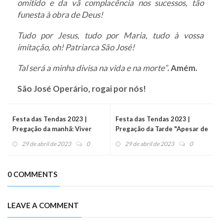
omitido e da vã complacência nos sucessos, tão
funesta à obra de Deus!
Tudo por Jesus, tudo por Maria, tudo à vossa
imitação, oh! Patriarca São José!
Tal será a minha divisa na vida e na morte”
. Amém.
São José Operário, rogai por nós!
Festa das Tendas 2023 |
Festa das Tendas 2023 |
Pregação da manhã: Viver
Pregação da Tarde "Apesar de
transfigurados
tudo eu me alegro no Senhor”
29 de abril de 2023
0
29 de abril de 2023
0
0 COMMENTS
LEAVE A COMMENT