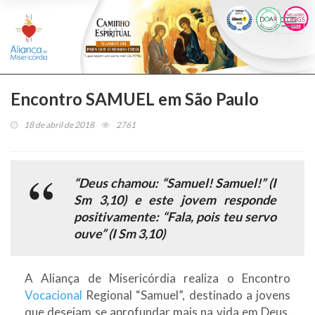
Togg
navi
Encontro SAMUEL em São Paulo
18 de abril de 2018
2761
“Deus chamou: “Samuel! Samuel!” (I
Sm 3,10) e este jovem responde
positivamente: “
Fala, pois teu servo
ouve
” (I Sm 3,10)
A Aliança de Misericórdia realiza o Encontro
Vocacional
Regional “Samuel”, destinado a jovens
que desejam se aprofundar mais na vida em Deus,