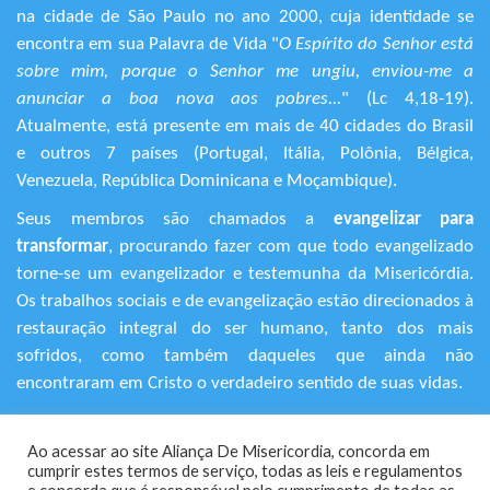
na cidade de São Paulo no ano 2000, cuja identidade se
encontra em sua Palavra de Vida "
O Espírito do Senhor está
sobre mim, porque o Senhor me ungiu, enviou-me a
anunciar a boa nova aos pobres...
" (Lc 4,18-19).
Atualmente, está presente em mais de 40 cidades do Brasil
e outros 7 países (Portugal, Itália, Polônia, Bélgica,
Venezuela, República Dominicana e Moçambique).
Seus membros são chamados a
evangelizar para
transformar
, procurando fazer com que todo evangelizado
torne-se um evangelizador e testemunha da Misericórdia.
Os trabalhos sociais e de evangelização estão direcionados à
restauração integral do ser humano, tanto dos mais
sofridos, como também daqueles que ainda não
encontraram em Cristo o verdadeiro sentido de suas vidas.
+55 (11) 3120-9191
Ao acessar ao site Aliança De Misericordia, concorda em
Rua Avanhandava, 616 – Bela Vista
cumprir estes termos de serviço, todas as leis e regulamentos
São Paulo/SP - CEP 01306-000