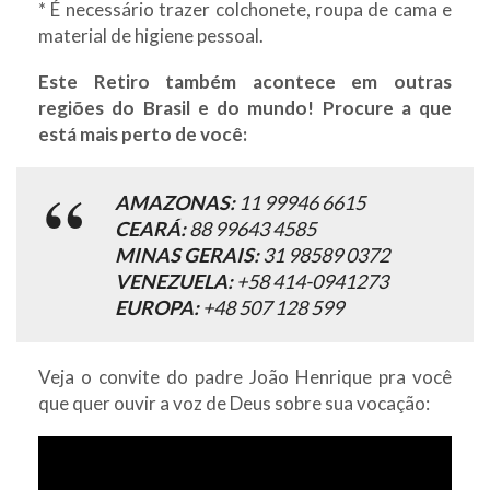
* É necessário trazer colchonete, roupa de cama e
material de higiene pessoal.
Este Retiro também acontece em outras
regiões do Brasil e do mundo! Procure a que
está mais perto de você:
AMAZONAS:
11 99946 6615
CEARÁ:
88 99643 4585
MINAS GERAIS:
31 98589 0372
VENEZUELA:
+58 414-0941273
EUROPA:
+48 507 128 599
Veja o convite do padre João Henrique pra você
que quer ouvir a voz de Deus sobre sua vocação: