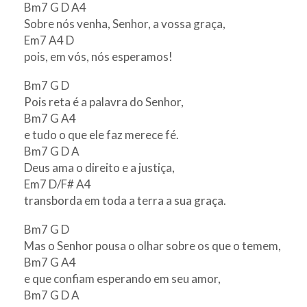
Bm7 G D A4
Sobre nós venha, Senhor, a vossa graça,
Em7 A4 D
pois, em vós, nós esperamos!
Bm7 G D
Pois reta é a palavra do Senhor,
Bm7 G A4
e tudo o que ele faz merece fé.
Bm7 G D A
Deus ama o direito e a justiça,
Em7 D/F# A4
transborda em toda a terra a sua graça.
Bm7 G D
Mas o Senhor pousa o olhar sobre os que o temem,
Bm7 G A4
e que confiam esperando em seu amor,
Bm7 G D A