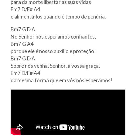
para da morte libertar as suas vidas
Em7 D/F# A4
e alimentá-los quando é tempo de penúria.
Bm7 G D A
No Senhor nós esperamos confiantes,
Bm7 G A4
porque ele é nosso auxílio e proteção!
Bm7 G D A
Sobre nós venha, Senhor, a vossa graça,
Em7 D/F# A4
da mesma forma que em vós nós esperamos!