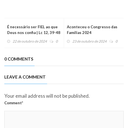
É necessário ser FIEL ao que
Aconteceu o Congresso das
Deus nos confia | Lc 12, 39-48
Famílias 2024
- Evangelho do dia (23/10/24)
22 de outubro de 2024
0
23 de outubro de 2024
0
0 COMMENTS
LEAVE A COMMENT
Your email address will not be published.
Comment*