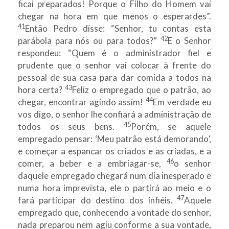
ficai preparados! Porque o Filho do Homem vai
chegar na hora em que menos o esperardes”.
41
Então Pedro disse: “Senhor, tu contas esta
42
parábola para nós ou para todos?”
E o Senhor
respondeu: “Quem é o administrador fiel e
prudente que o senhor vai colocar à frente do
pessoal de sua casa para dar comida a todos na
43
hora certa?
Feliz o empregado que o patrão, ao
44
chegar, encontrar agindo assim!
Em verdade eu
vos digo, o senhor lhe confiará a administração de
45
todos os seus bens.
Porém, se aquele
empregado pensar: ‘Meu patrão está demorando’,
e começar a espancar os criados e as criadas, e a
46
comer, a beber e a embriagar-se,
o senhor
daquele empregado chegará num dia inesperado e
numa hora imprevista, ele o partirá ao meio e o
47
fará participar do destino dos infiéis.
Aquele
empregado que, conhecendo a vontade do senhor,
nada preparou nem agiu conforme a sua vontade,