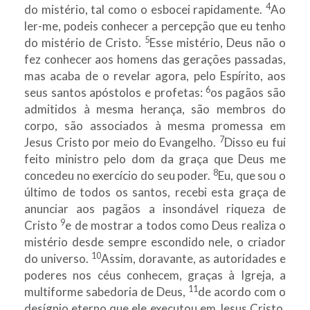
4
do mistério, tal como o esbocei rapidamente.
Ao
ler-me, podeis conhecer a percepção que eu tenho
5
do mistério de Cristo.
Esse mistério, Deus não o
fez conhecer aos homens das gerações passadas,
mas acaba de o revelar agora, pelo Espírito, aos
6
seus santos apóstolos e profetas:
os pagãos são
admitidos à mesma herança, são membros do
corpo, são associados à mesma promessa em
7
Jesus Cristo por meio do Evangelho.
Disso eu fui
feito ministro pelo dom da graça que Deus me
8
concedeu no exercício do seu poder.
Eu, que sou o
último de todos os santos, recebi esta graça de
anunciar aos pagãos a insondável riqueza de
9
Cristo
e de mostrar a todos como Deus realiza o
mistério desde sempre escondido nele, o criador
10
do universo.
Assim, doravante, as autoridades e
poderes nos céus conhecem, graças à Igreja, a
11
multiforme sabedoria de Deus,
de acordo com o
desígnio eterno que ele executou em Jesus Cristo,