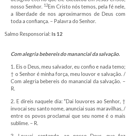
12
nosso Senhor.
Em Cristo nós temos, pela fé nele,
a liberdade de nos aproximarmos de Deus com
toda a confiança. – Palavra do Senhor.
Salmo Responsorial:
Is 12
Com alegria bebereis do manancial da salvação.
1. Eis o Deus, meu salvador, eu confio e nada temo;
† o Senhor é minha força, meu louvor e salvação. /
Com alegria bebereis do manancial da salvação. –
R.
2. E direis naquele dia: “Dai louvores ao Senhor, †
invocai seu santo nome, anunciai suas maravilhas, /
entre os povos proclamai que seu nome é o mais
sublime. – R.
3. Louvai, cantando, ao nosso Deus, que fez