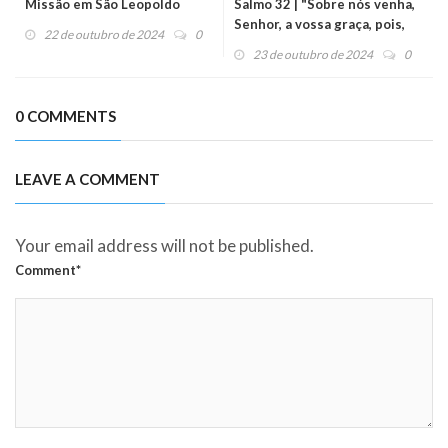
Missão em São Leopoldo
Salmo 32 | "Sobre nós venha,
Senhor, a vossa graça, pois,
22 de outubro de 2024
0
em vós, nós esperamos!"
23 de outubro de 2024
0
0 COMMENTS
LEAVE A COMMENT
Your email address will not be published.
Comment*