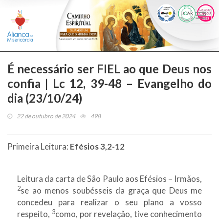
Togg
navi
É necessário ser FIEL ao que Deus nos
confia | Lc 12, 39-48 – Evangelho do
dia (23/10/24)
22 de outubro de 2024
498
Primeira Leitura:
Efésios 3,2-12
Leitura da carta de São Paulo aos Efésios – Irmãos,
2
se ao menos soubésseis da graça que Deus me
concedeu para realizar o seu plano a vosso
3
respeito,
como, por revelação, tive conhecimento