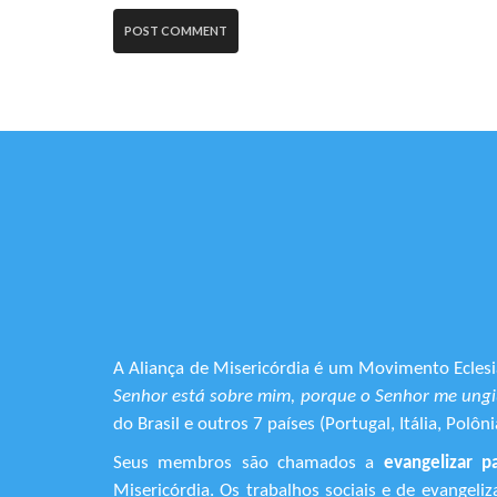
A Aliança de Misericórdia é um Movimento Eclesia
Senhor está sobre mim, porque o Senhor me ungiu
do Brasil e outros 7 países (Portugal, Itália, Pol
Seus membros são chamados a
evangelizar p
Misericórdia. Os trabalhos sociais e de evangel