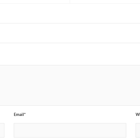
Email*
W