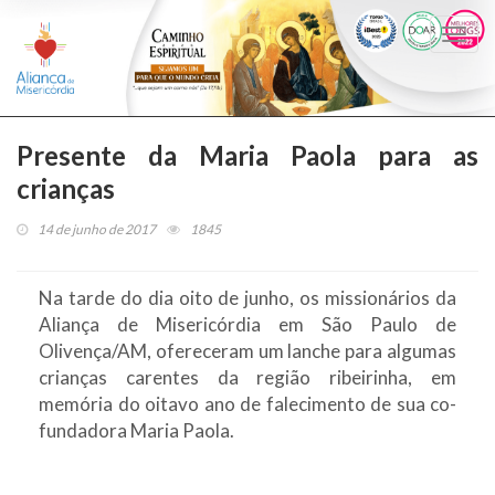
Togg
navi
Presente da Maria Paola para as
crianças
14 de junho de 2017
1845
Na tarde do dia oito de junho, os missionários da
Aliança de Misericórdia em São Paulo de
Olivença/AM, ofereceram um lanche para algumas
crianças carentes da região ribeirinha, em
memória do oitavo ano de falecimento de sua co-
f
undadora Maria Paola.