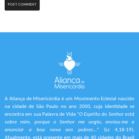
A Aliança de Misericórdia é um Movimento Eclesial nascido
na cidade de São Paulo no ano 2000, cuja identidade se
encontra em sua Palavra de Vida "
O Espírito do Senhor está
sobre mim, porque o Senhor me ungiu, enviou-me a
anunciar a boa nova aos pobres...
" (Lc 4,18-19).
Atualmente, está presente em mais de 40 cidades do Brasil