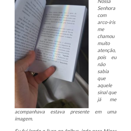
Nossa
Senhora
com
arco-íris
me
chamou
muito
atenção,
pois eu
não
sabia
que
aquele
sinal que
já me
acompanhava estava presente em uma
imagem.
Eu fui lendo o livro no ônibus, indo para Minas