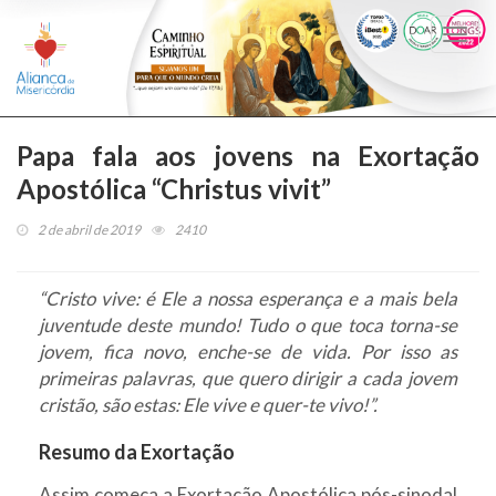
Togg
navi
Papa fala aos jovens na Exortação
Apostólica “Christus vivit”
2 de abril de 2019
2410
“Cristo vive: é Ele a nossa esperança e a mais bela
juventude deste mundo! Tudo o que toca torna-se
jovem, fica novo, enche-se de vida. Por isso as
primeiras palavras, que quero dirigir a cada jovem
cristão, são estas: Ele vive e quer-te vivo!”.
Resumo da Exortação
Assim começa a Exortação Apostólica pós-sinodal