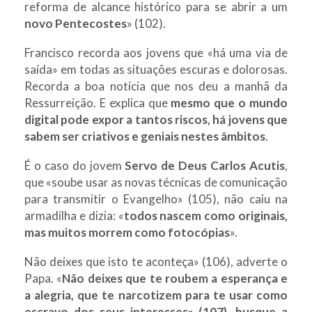
reforma de alcance histórico para se abrir a um
novo Pentecostes
» (102).
Francisco recorda aos jovens que «há uma via de
saída» em todas as situações escuras e dolorosas.
Recorda a boa notícia que nos deu a manhã da
Ressurreição. E explica que
mesmo que o mundo
digital pode expor a tantos riscos, há jovens que
sabem ser criativos e geniais nestes âmbitos
.
É o caso do jovem
Servo de Deus
Carlos Acutis
,
que «soube usar as novas técnicas de comunicação
para transmitir o Evangelho» (105), não caiu na
armadilha e dizia: «
todos nascem como originais,
mas muitos morrem como fotocópias
».
Não deixes que isto te aconteça» (106), adverte o
Papa. «
Não deixes que te roubem a esperança e
a alegria, que te narcotizem para te usar como
escravo dos seus interesses» (107), busque a