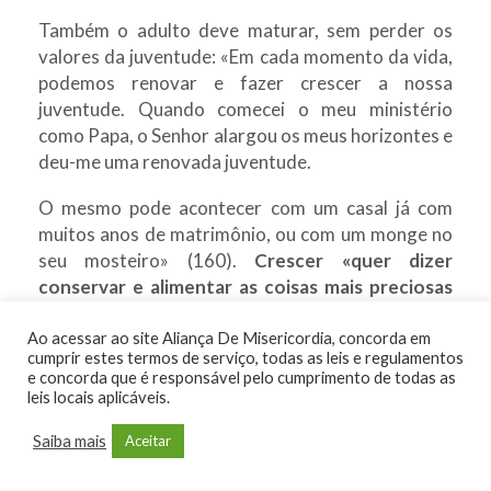
Também o adulto deve maturar, sem perder os
valores da juventude: «Em cada momento da vida,
podemos renovar e fazer crescer a nossa
juventude. Quando comecei o meu ministério
como Papa, o Senhor alargou os meus horizontes e
deu-me uma renovada juventude.
O mesmo pode acontecer com um casal já com
muitos anos de matrimônio, ou com um monge no
seu mosteiro» (160).
Crescer «quer dizer
conservar e alimentar as coisas mais preciosas
que te oferece a juventude, mas ao mesmo
tempo significa estar disponível para purificar o
Ao acessar ao site Aliança De Misericordia, concorda em
cumprir estes termos de serviço, todas as leis e regulamentos
que não é bom
» (161).
​e concorda que é responsável pelo cumprimento de todas as
leis locais aplicáveis.
Autenticidade
Saiba mais
«Lembro-te, porém, que não serás santo nem te
Aceitar
realizarás copiando os outros
. Quando se fala