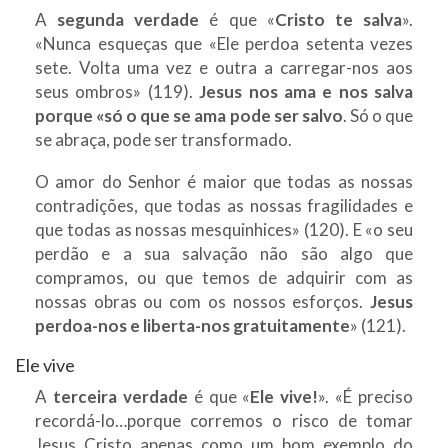
A
segunda verdade
é que «
Cristo te salva
».
«Nunca esqueças que «Ele perdoa setenta vezes
sete. Volta uma vez e outra a carregar-nos aos
seus ombros» (119).
Jesus nos ama e nos salva
porque «só o que se ama pode ser salvo
. Só o que
se abraça, pode ser transformado.
O amor do Senhor é maior que todas as nossas
contradições, que todas as nossas fragilidades e
que todas as nossas mesquinhices» (120). E «o seu
perdão e a sua salvação não são algo que
compramos, ou que temos de adquirir com as
nossas obras ou com os nossos esforços.
Jesus
perdoa-nos e liberta-nos gratuitamente
» (121).
Ele vive
A
terceira verdade
é que «
Ele vive!
». «É preciso
recordá-lo…porque corremos o risco de tomar
Jesus Cristo apenas como um bom exemplo do