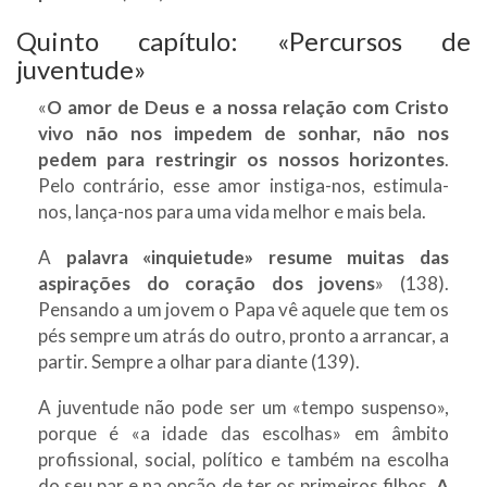
Quinto capítulo: «Percursos de
juventude»
«
O amor de Deus e a nossa relação com Cristo
vivo não nos impedem de sonhar, não nos
pedem para restringir os nossos horizontes
.
Pelo contrário, esse amor instiga-nos, estimula-
nos, lança-nos para uma vida melhor e mais bela.
A
palavra «inquietude» resume muitas das
aspirações do coração dos jovens
» (138).
Pensando a um jovem o Papa vê aquele que tem os
pés sempre um atrás do outro, pronto a arrancar, a
partir. Sempre a olhar para diante (139).
A juventude não pode ser um «tempo suspenso»,
porque é «a idade das escolhas» em âmbito
profissional, social, político e também na escolha
do seu par e na opção de ter os primeiros filhos.
A