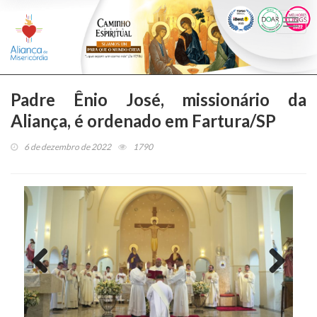
Togg
navi
Padre Ênio José, missionário da
Aliança, é ordenado em Fartura/SP
6 de dezembro de 2022
1790
Previous
Next