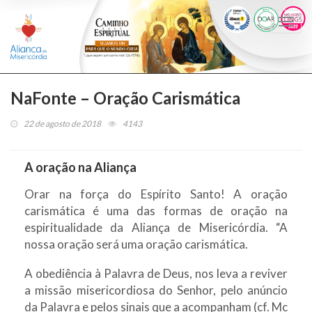
Togg
navi
NaFonte – Oração Carismática
22 de agosto de 2018
4143
A oração na Aliança
Orar na força do Espírito Santo! A oração
carismática é uma das formas de oração na
espiritualidade da Aliança de Misericórdia. “A
nossa oração será uma oração carismática.
A obediência à Palavra de Deus, nos leva a reviver
a missão misericordiosa do Senhor, pelo anúncio
da Palavra e pelos sinais que a acompanham (cf. Mc