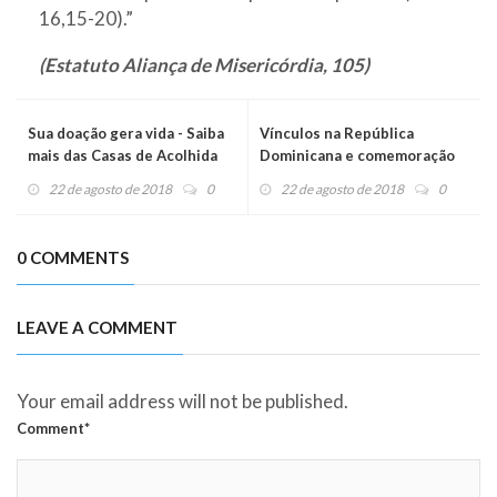
16,15-20).”
(Estatuto Aliança de Misericórdia, 105)
Sua doação gera vida - Saiba
Vínculos na República
mais das Casas de Acolhida
Dominicana e comemoração
pelos seis meses de missão
22 de agosto de 2018
0
22 de agosto de 2018
0
0 COMMENTS
LEAVE A COMMENT
Your email address will not be published.
Comment*