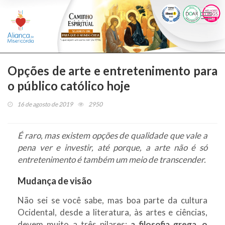
Togg
navi
Opções de arte e entretenimento para
o público católico hoje
16 de agosto de 2019
2950
É raro, mas existem opções de qualidade que vale a
pena ver e investir, até porque, a arte não é só
entretenimento é também um meio de transcender.
Mudança de visão
Não sei se você sabe, mas boa parte da cultura
Ocidental, desde a literatura, às artes e ciências,
devem muito a três pilares:
a filosofia grega, o