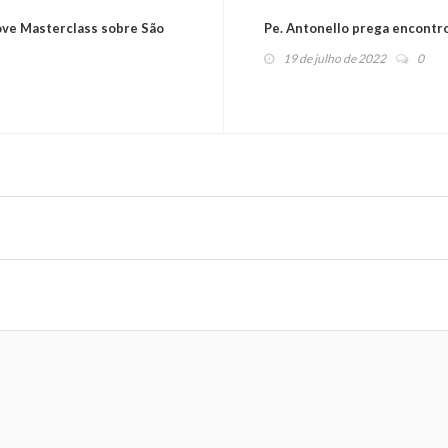
ove Masterclass sobre São
Pe. Antonello prega encontro 
19 de julho de 2022
0