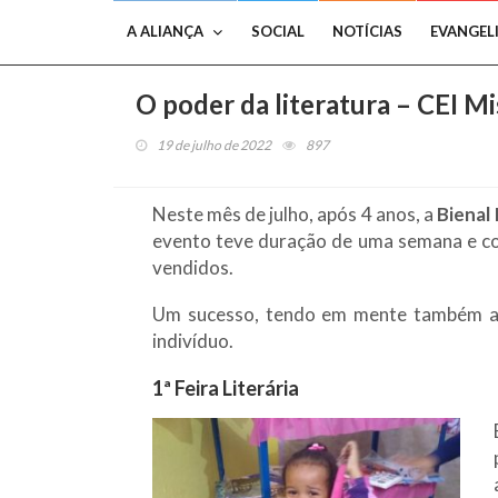
A ALIANÇA
SOCIAL
NOTÍCIAS
EVANGEL
O poder da literatura – CEI Mise
19 de julho de 2022
897
Neste mês de julho, após 4 anos, a
Bienal 
evento teve duração de uma semana e con
vendidos.
Um sucesso, tendo em mente também 
indivíduo.
1ª Feira Literária