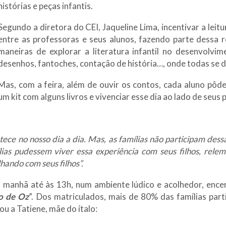
histórias e peças infantis.
Segundo a diretora do CEI, Jaqueline Lima, incentivar a leitu
entre as professoras e seus alunos, fazendo parte dessa r
maneiras de explorar a literatura infantil no desenvolvim
desenhos, fantoches, contação de história…, onde todas se 
Mas, com a feira, além de ouvir os contos, cada aluno pôde
um kit com alguns livros e vivenciar esse dia ao lado de seus p
ece no nosso dia a dia. Mas, as famílias não participam dessa
mílias pudessem viver essa experiência com seus filhos, re
hando com seus filhos”.
a manhã até às 13h, num ambiente lúdico e acolhedor, enc
o de Oz
”. Dos matriculados, mais de 80% das famílias part
 a Tatiene, mãe do ítalo: