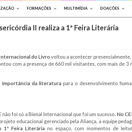
IZAÇÃO
FORMAÇÕES
MULTIMÍDIA
DOAÇÕES
ricórdia II realiza a 1ª Feira Literária
Internacional do Livro
voltou a acontecer presencialmente,
tou com a presença de 660 mil visitantes, com mais de 3 m
a
importância da literatura
para o desenvolvimento human
E não foi só a Bienal Internacional que foi um sucesso.
No CEI
projeto educacional gerenciado pela Aliança, a equipe peda
a
1ª Feira Literária
no espaço, com momentos de leitur