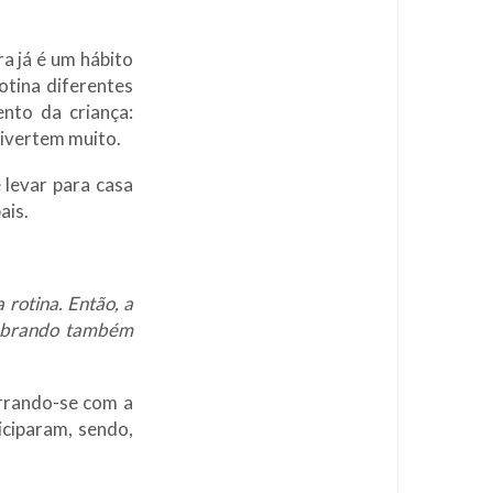
ra já é um hábito
otina diferentes
ento da criança:
divertem muito.
 levar para casa
ais.
 rotina. Então, a
lembrando também
errando-se com a
iciparam, sendo,