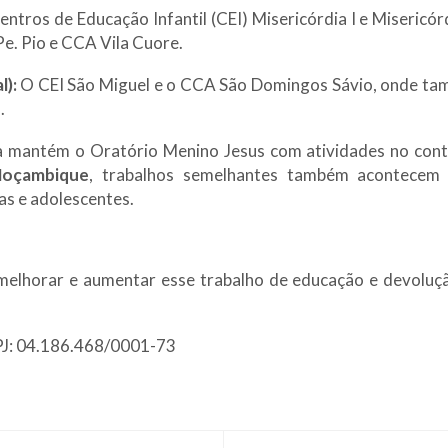
ntros de Educação Infantil (CEI) Misericórdia I e Misericór
e. Pio e CCA Vila Cuore.
l):
O CEI São Miguel e o CCA São Domingos Sávio, onde ta
.
ça mantém o Oratório Menino Jesus com atividades no cont
Moçambique
, trabalhos semelhantes também acontecem 
as e adolescentes.
 melhorar e aumentar esse trabalho de educação e devoluç
NPJ: 04.186.468/0001-73