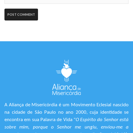
A Aliança de Misericórdia é um Movimento Eclesial nascido
na cidade de São Paulo no ano 2000, cuja identidade se
encontra em sua Palavra de Vida "
O Espírito do Senhor está
sobre mim, porque o Senhor me ungiu, enviou-me a