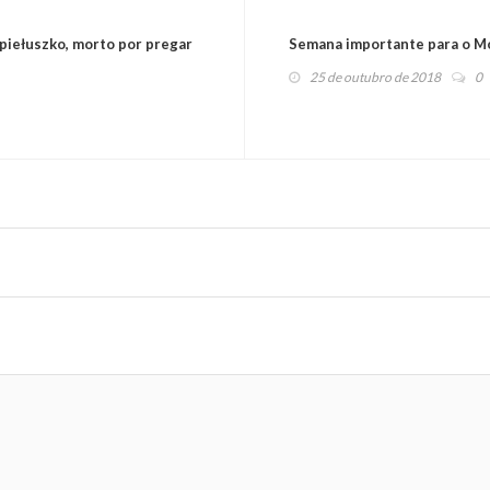
opiełuszko, morto por pregar
Semana importante para o 
25 de outubro de 2018
0