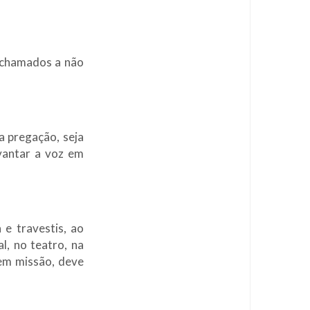
s chamados a não
a pregação, seja
evantar a voz em
e travestis, ao
l, no teatro, na
 em missão, deve