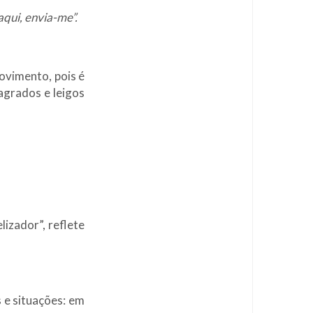
aqui, envia-me”.
ovimento, pois é
agrados e leigos
izador”, reflete
 e situações: em