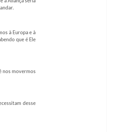
 a Aliança seria
mandar.
mos à Europa e à
sabendo que é Ele
, é nos movermos
necessitam desse