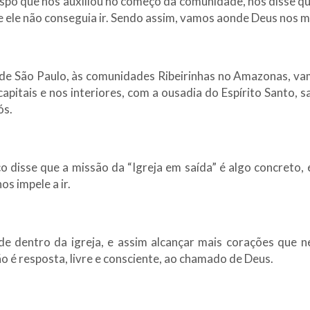
ispo que nos auxiliou no começo da comunidade, nos disse que
e ele não conseguia ir. Sendo assim, vamos aonde Deus nos 
de São Paulo, às comunidades Ribeirinhas no Amazonas, va
apitais e nos interiores, com a ousadia do Espírito Santo, 
ós.
o disse que a missão da “Igreja em saída” é algo concreto
os impele a ir.
a de dentro da igreja, e assim alcançar mais corações que 
o é resposta, livre e consciente, ao chamado de Deus.