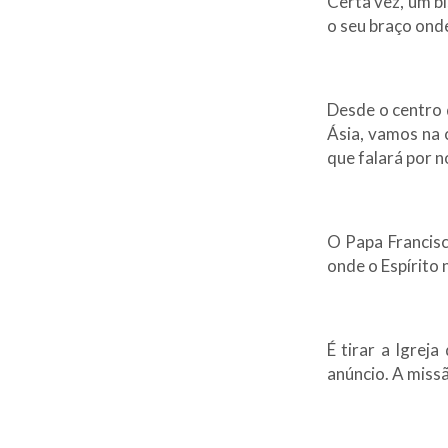
Certa vez, um b
o seu braço ond
Desde o centro 
Ásia, vamos na c
que falará por n
O Papa Francisc
onde o Espírito n
É tirar a Igrej
anúncio. A missã