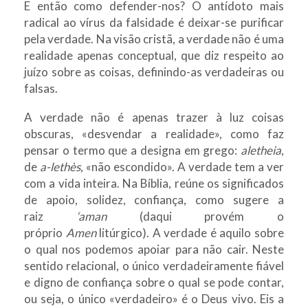
E então como defender-nos? O antídoto mais
radical ao vírus da falsidade é deixar-se purificar
pela verdade. Na visão cristã, a verdade não é uma
realidade apenas conceptual, que diz respeito ao
juízo sobre as coisas, definindo-as verdadeiras ou
falsas.
A
verdade não é apenas trazer à luz coisas
obscuras, «desvendar a realidade», como faz
pensar o termo que a designa em grego:
aletheia
,
de
a-lethès
, «não escondido». A verdade tem a ver
com a vida inteira. Na Bíblia, reúne os significados
de apoio, solidez, confiança, como sugere a
raiz
‘aman
(daqui provém o
próprio
Amen
litúrgico). A verdade é aquilo sobre
o qual nos podemos apoiar para não cair. Neste
sentido relacional, o único verdadeiramente fiável
e digno de confiança sobre o qual se pode contar,
ou seja, o único «verdadeiro» é o Deus vivo. Eis a