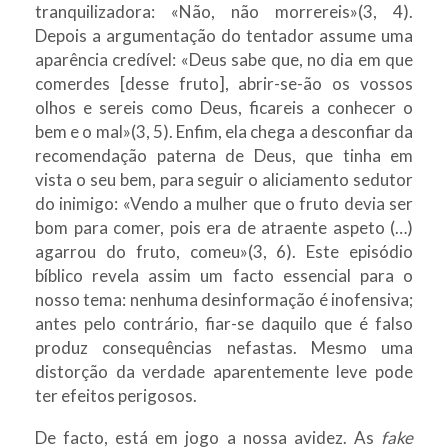
tranquilizadora: «Não, não morrereis»(3, 4).
Depois a argumentação do tentador assume uma
aparência credível: «Deus sabe que, no dia em que
comerdes [desse fruto], abrir-se-ão os vossos
olhos e sereis como Deus, ficareis a conhecer o
bem e o mal»(3, 5). Enfim, ela chega a desconfiar da
recomendação paterna de Deus, que tinha em
vista o seu bem, para seguir o aliciamento sedutor
do inimigo: «Vendo a mulher que o fruto devia ser
bom para comer, pois era de atraente aspeto (…)
agarrou do fruto, comeu»(3, 6). Este episódio
bíblico revela assim um facto essencial para o
nosso tema: nenhuma desinformação é inofensiva;
antes pelo contrário, fiar-se daquilo que é falso
produz consequências nefastas. Mesmo uma
distorção da verdade aparentemente leve pode
ter efeitos perigosos.
De facto, está em jogo a nossa avidez. As
fake