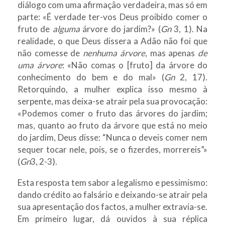
diálogo com uma afirmação verdadeira, mas só em
parte: «É verdade ter-vos Deus proibido comer o
fruto de
alguma
árvore do jardim?» (
Gn
3, 1). Na
realidade, o que Deus dissera a Adão não foi que
não comesse de
nenhuma árvore
, mas apenas
de
uma árvore
: «Não comas o [fruto] da árvore do
conhecimento do bem e do mal» (
Gn
2, 17).
Retorquindo, a mulher explica isso mesmo à
serpente, mas deixa-se atrair pela sua provocação:
«Podemos comer o fruto das árvores do jardim;
mas, quanto ao fruto da árvore que está no meio
do jardim, Deus disse: “Nunca o deveis comer nem
sequer tocar nele, pois, se o fizerdes, morrereis”»
(
Gn
3, 2-3).
Esta resposta tem sabor a legalismo e pessimismo:
dando crédito ao falsário e deixando-se atrair pela
sua apresentação dos factos, a mulher extravia-se.
Em primeiro lugar, dá ouvidos à sua réplica