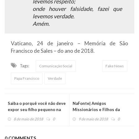
levemos respeito;
onde houver falsidade, fazei que
levemos verdade.
Amém.
Vaticano, 24 de janeiro – Memória de São
Francisco de Sales – do ano de 2018.
Tags:
Comunicação Social
Fake News
Papa Francisco
Verdade
Saiba o porquê você não deve
NaFonte| Amigos
expor seu filho pequeno na
Missionários e Filhos da
internet
Aliança
8 de maio de 2018
0
9 de maio de 2018
0
0 COMMENTS