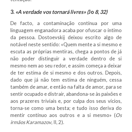
3.
«A verdade vos tornará livres» (
Jo
8, 32)
De facto, a contaminação contínua por uma
linguagem enganadora acaba por ofuscar o íntimo
da pessoa. Dostoevskij deixou escrito algo de
notável neste sentido: «Quem mente a si mesmo e
escuta as próprias mentiras, chega a pontos de já
não poder distinguir a verdade dentro de si
mesmo nem ao seu redor, e assim começa a deixar
de ter estima de si mesmo e dos outros. Depois,
dado que já não tem estima de ninguém, cessa
também de amar, e então na falta de amor, para se
sentir ocupado e distrair, abandona-se às paixões e
aos prazeres triviais e, por culpa dos seus vícios,
torna-se como uma besta; e tudo isso deriva do
mentir contínuo aos outros e a si mesmo» (
Os
irmãos Karamazov
, II, 2).