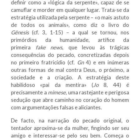
definir como a «lógica da serpente», capaz de se
camuflar e morder em qualquer lugar. Trata-se da
estratégia utilizada pela serpente – «o mais astuto
de todos os animais», como diz o livro do
Gênesis
(cf. 3, 1-15) – a qual se tornou, nos
primórdios da humanidade, artífice da
primeira
fake news
, que levou às trágicas
consequências do pecado, concretizadas depois
no primeiro fratricídio (cf.
Gn
4) e em inúmeras
outras formas de mal contra Deus, o próximo, a
sociedade e a criação. A estratégia deste
habilidoso «pai da mentira» (
Jo
8, 44) é
precis
amente a
mimese
, uma rastejante e perigosa
sedução que abre caminho no coração do homem
com argumentações falsas e aliciantes.
De facto, na narração do pecado original, o
tentador aproxima-se da mulher, fingindo ser seu
amigo e interessar-se pelo seu bem. Começa o