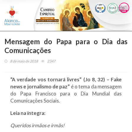
Togg
navi
Mensagem do Papa para o Dia das
Comunicações
8 de maio de 2018
2347
“A verdade vos tornará livres” (Jo 8, 32) – Fake
news e jornalismo de paz”
é o tema da mensagem
do Papa Francisco para o Dia Mundial das
Comunicações Sociais.
Leia na íntegra:
Queridos irmãos e irmãs!