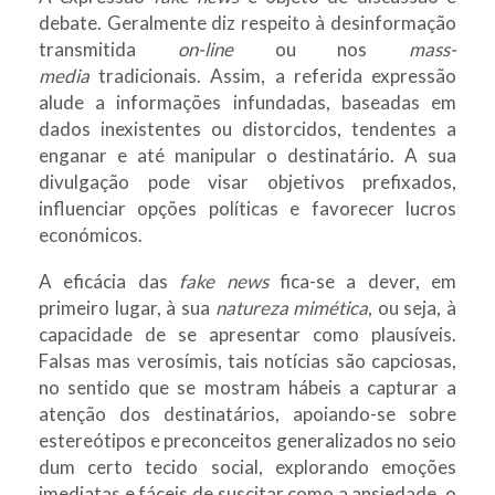
debate. Geralmente diz respeito à desinformação
transmitida
on-line
ou nos
mass-
media
tradicionais. Assim, a referida expressão
alude a informações infundadas, baseadas em
dados inexistentes ou distorcidos, tendentes a
enganar e até manipular o destinatário. A sua
divulgação pode visar objetivos prefixados,
influenciar opções políticas e favorecer lucros
económicos.
A eficácia das
fake news
fica-se a dever, em
primeiro lugar, à sua
natureza mimética
, ou seja, à
capacidade de se apresentar como plausíveis.
Falsas mas verosímis, tais notícias são capciosas,
no sentido que se mostram hábeis a capturar a
atenção dos destinatários, apoiando-se sobre
estereótipos e preconceitos generalizados no seio
dum certo tecido social, explorando emoções
imediatas e fáceis de suscitar como a ansiedade, o