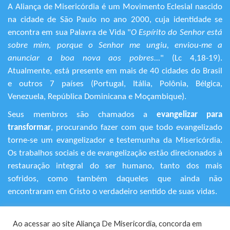
A Aliança de Misericórdia é um Movimento Eclesial nascido
na cidade de São Paulo no ano 2000, cuja identidade se
encontra em sua Palavra de Vida "
O Espírito do Senhor está
sobre mim, porque o Senhor me ungiu, enviou-me a
anunciar a boa nova aos pobres...
" (Lc 4,18-19).
Atualmente, está presente em mais de 40 cidades do Brasil
e outros 7 países (Portugal, Itália, Polônia, Bélgica,
Venezuela, República Dominicana e Moçambique).
Seus membros são chamados a
evangelizar para
transformar
, procurando fazer com que todo evangelizado
torne-se um evangelizador e testemunha da Misericórdia.
Os trabalhos sociais e de evangelização estão direcionados à
restauração integral do ser humano, tanto dos mais
sofridos, como também daqueles que ainda não
encontraram em Cristo o verdadeiro sentido de suas vidas.
+55 (11) 3120-9191
Ao acessar ao site Aliança De Misericordia, concorda em
Rua Avanhandava, 616 – Bela Vista