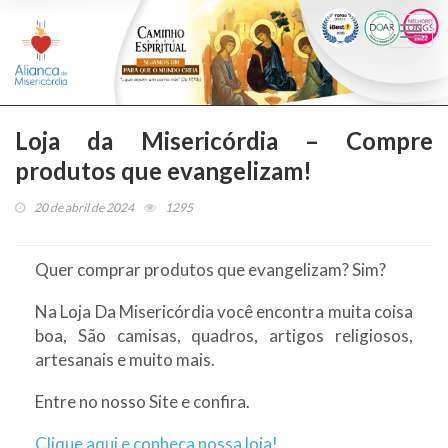
Togg
navi
Loja da Misericórdia – Compre
produtos que evangelizam!
20 de abril de 2024
1295
Quer comprar produtos que evangelizam? Sim?
Na Loja Da Misericórdia você encontra muita coisa
boa, São camisas, quadros, artigos religiosos,
artesanais e muito mais.
Entre no nosso Site e confira.
Clique aqui e conheça nossa loja!