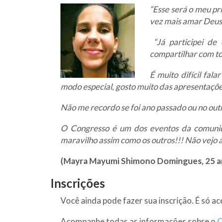
“Esse será o meu pr
vez mais amar Deus
“Já participei d
compartilhar com to
É muito difícil fal
modo especial, gosto muito das apresentaçõe
Não me recordo se foi ano passado ou no ou
O Congresso é um dos eventos da comunid
maravilho assim como os outros!!! Não vejo 
(Mayra Mayumi Shimono Domingues, 25 an
Inscrições
Você ainda pode fazer sua inscrição. É só ac
Acompanhe todas as informações sobre o
C