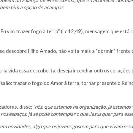
ovem da Aliança de Misericórdia, que irá acontecer nos dias 
mbém têm a opção de acampar.
 vim trazer fogo à terra” (Lc 12,49), mensagem que está c
 descobre Filho Amado, não volta mais a “dormir” frente às
ópria vida essa descoberta, deseja incendiar outros corações
issão: trazer o fogo do Amor à terra, tornar presente o Rein
zadoras, disse:
“nós, que estamos na organização, já estamos 
nos espaços, já se pode contemplar o que Jesus quer para esse
m novidades, algo que os jovens gostem para que vivam essa 