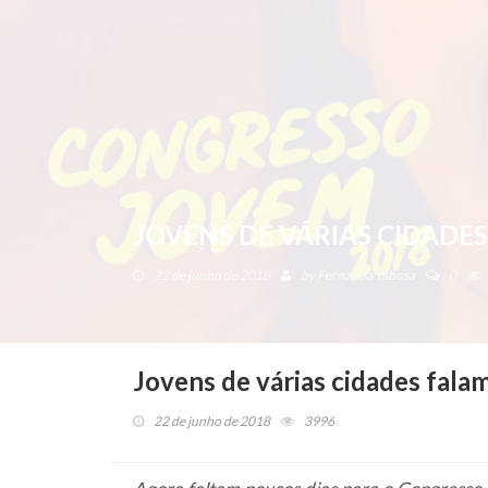
JOVENS DE VÁRIAS CIDADE
22 de junho de 2018
by
Fernanda Tabosa
0
Jovens de várias cidades fal
22 de junho de 2018
3996