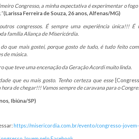
imeiro Congresso, a minha expectativa é experimentar o fogo 
.”
(Larissa Ferreira de Souza, 26 anos, Alfenas/MG)
e outros congressos. É sempre uma experiência única!!!
da família Aliança de Misericórdia.
ar do que mais gostei, porque gosto de tudo, é tudo feito com
s de música.
tro que teve uma encenação da Geração Acordi muito linda.
ade que eu mais gosto. Tenho certeza que esse
[Congres
a hora de chegar!!! Vamos sempre de caravana para o Congres
os, Ibiúna/SP)
essar:
https://misericordia.com.br/evento/congresso-jovem
ongresso Jovem pelo Facebook.