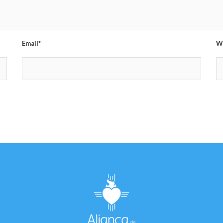
Email*
W