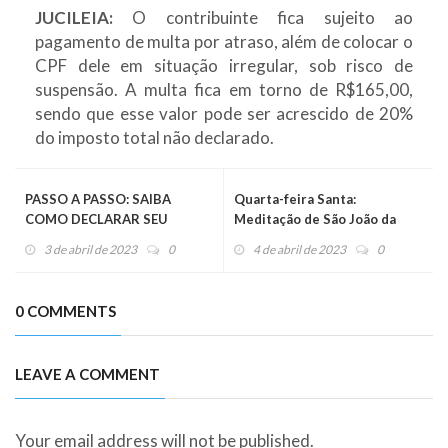
JUCILEIA:
O contribuinte fica sujeito ao
pagamento de multa por atraso, além de colocar o
CPF dele em situação irregular, sob risco de
suspensão. A multa fica em torno de R$165,00,
sendo que esse valor pode ser acrescido de 20%
do imposto total não declarado.
PASSO A PASSO: SAIBA
Quarta-feira Santa:
COMO DECLARAR SEU
Meditação de São João da
IMPOSTO DE RENDA 2023
Cruz sobre a noite escura da
3 de abril de 2023
0
4 de abril de 2023
0
alma
0 COMMENTS
LEAVE A COMMENT
Your email address will not be published.