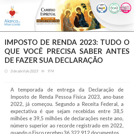
Togg
navi
IMPOSTO DE RENDA 2023: TUDO O
QUE VOCÊ PRECISA SABER ANTES
DE FAZER SUA DECLARAÇÃO
3 de abril de 2023
974
A temporada de entrega da Declaração de
Imposto de Renda Pessoa Física 2023, ano-base
2022, já começou. Segundo a Receita Federal, a
expectativa é que sejam recebidas entre 38,5
milhões e 39,5 milhões de declarações neste ano,
número superior ao recorde registrado em 2022,
quando o Fisco recebeu 36.322.912 documentos.