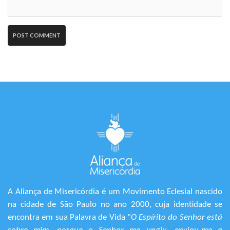
A Aliança de Misericórdia é um Movimento Eclesial nascido
na cidade de São Paulo no ano 2000, cuja identidade se
encontra em sua Palavra de Vida "
O Espírito do Senhor está