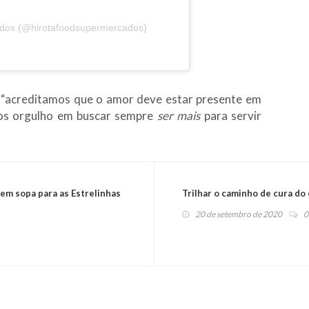
ados (@hirotafoodsupermercados)
: “acreditamos que o amor deve estar presente em
mos orgulho em buscar sempre
ser mais
para servir
em sopa para as Estrelinhas
Trilhar o caminho de cura do
20 de setembro de 2020
0