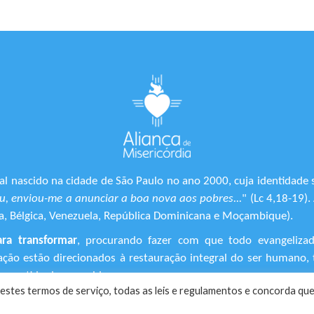
l nascido na cidade de São Paulo no ano 2000, cuja identidade 
, enviou-me a anunciar a boa nova aos pobres...
" (Lc 4,18-19)
ônia, Bélgica, Venezuela, República Dominicana e Moçambique).
ara transformar
, procurando fazer com que todo evangeliza
ização estão direcionados à restauração integral do ser human
 sentido de suas vidas.
estes termos de serviço, todas as leis e regulamentos ​e concorda que