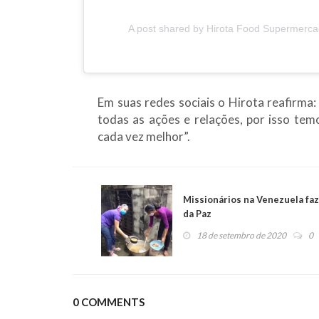
A post shared by Hirota Food Supermerc
Em suas redes sociais o Hirota reafirma
todas as ações e relações, por isso te
cada vez melhor”.
Missionários na Venezuela faz
da Paz
18 de setembro de 2020
0
0 COMMENTS