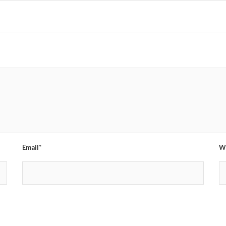
Email*
W