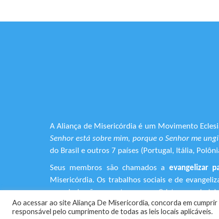
A Aliança de Misericórdia é um Movimento Eclesia
Senhor está sobre mim, porque o Senhor me ungiu
do Brasil e outros 7 países (Portugal, Itália, Pol
Seus membros são chamados a
evangelizar p
Misericórdia. Os trabalhos sociais e de evangel
que ainda não encontraram em Cristo o verdadeiro
Ao acessar ao site Aliança De Misericordia, concorda em cumprir 
responsável pelo cumprimento de todas as leis locais aplicáveis.
+55 (11) 3120-9191