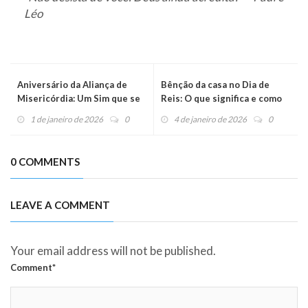
Léo
Aniversário da Aliança de
Bênção da casa no Dia de
Misericórdia: Um Sim que se
Reis: O que significa e como
Tornou Multidão
fazer?
1 de janeiro de 2026
0
4 de janeiro de 2026
0
0 COMMENTS
LEAVE A COMMENT
Your email address will not be published.
Comment*