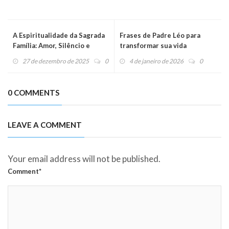
A Espiritualidade da Sagrada
Frases de Padre Léo para
Família: Amor, Silêncio e
transformar sua vida
Serviço no Cotidiano
27 de dezembro de 2025
0
4 de janeiro de 2026
0
0 COMMENTS
LEAVE A COMMENT
Your email address will not be published.
Comment*