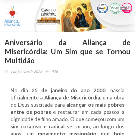
Togg
navi
Aniversário da Aliança de
Misericórdia: Um Sim que se Tornou
Multidão
1 de janeiro de 2026
476
No dia
25 de janeiro do ano 2000
, nascia
oficialmente a
Aliança de Misericórdia
, uma obra
de Deus suscitada para
alcançar os mais pobres
entre os pobres
e restaurar em cada pessoa a
dignidade de filho amado. O que começou com um
sim corajoso e radical
se tornou, ao longo dos
anos, um
movimento missionário que hoje