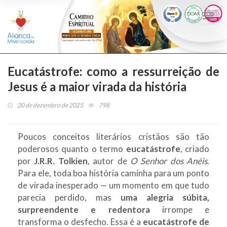
Togg
navi
Eucatástrofe: como a ressurreição de
Jesus é a maior virada da história
20 de dezembro de 2025
798
Poucos conceitos literários cristãos são tão
poderosos quanto o termo
eucatástrofe
, criado
por
J.R.R. Tolkien
, autor de
O Senhor dos Anéis
.
Para ele, toda boa história caminha para um ponto
de virada inesperado — um momento em que tudo
parecia perdido, mas
uma alegria súbita,
surpreendente e redentora
irrompe e
transforma o desfecho. Essa é a
eucatástrofe de