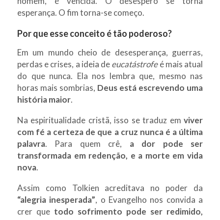
homem, é vencida. O desespero se torna
esperança. O fim torna-se começo.
Por que esse conceito é tão poderoso?
Em um mundo cheio de desesperança, guerras,
perdas e crises, a ideia de
eucatástrofe
é mais atual
do que nunca. Ela nos lembra que, mesmo nas
horas mais sombrias,
Deus está escrevendo uma
história maior
.
Na espiritualidade cristã, isso se traduz em
viver
com fé a certeza de que a cruz nunca é a última
palavra
. Para quem crê,
a dor pode ser
transformada em redenção, e a morte em vida
nova
.
Assim como Tolkien acreditava no poder da
“alegria inesperada”
, o Evangelho nos convida a
crer que
todo sofrimento pode ser redimido,