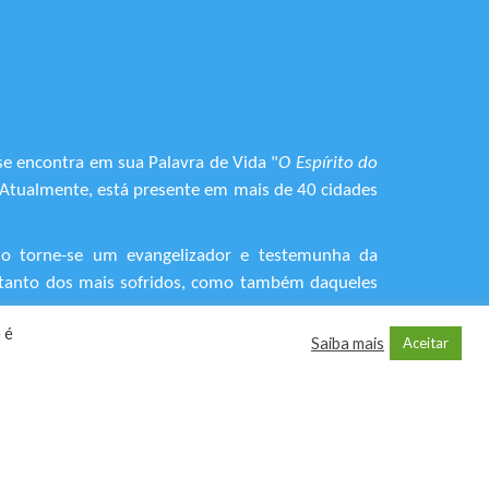
se encontra em sua Palavra de Vida "
O Espírito do
. Atualmente, está presente em mais de 40 cidades
do torne-se um evangelizador e testemunha da
o, tanto dos mais sofridos, como também daqueles
 é
Saiba mais
Aceitar