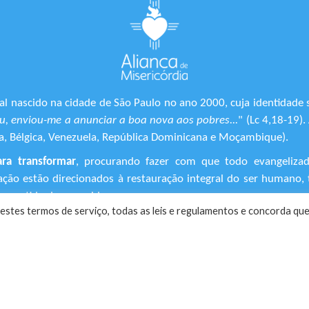
l nascido na cidade de São Paulo no ano 2000, cuja identidade 
, enviou-me a anunciar a boa nova aos pobres...
" (Lc 4,18-19)
ônia, Bélgica, Venezuela, República Dominicana e Moçambique).
ara transformar
, procurando fazer com que todo evangeliza
ização estão direcionados à restauração integral do ser human
 sentido de suas vidas.
estes termos de serviço, todas as leis e regulamentos ​e concorda que