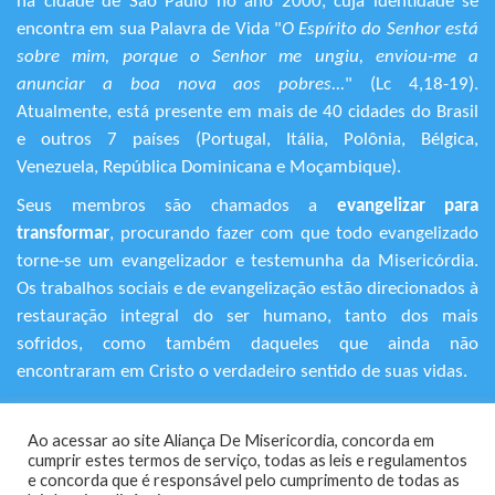
na cidade de São Paulo no ano 2000, cuja identidade se
encontra em sua Palavra de Vida "
O Espírito do Senhor está
sobre mim, porque o Senhor me ungiu, enviou-me a
anunciar a boa nova aos pobres...
" (Lc 4,18-19).
Atualmente, está presente em mais de 40 cidades do Brasil
e outros 7 países (Portugal, Itália, Polônia, Bélgica,
Venezuela, República Dominicana e Moçambique).
Seus membros são chamados a
evangelizar para
transformar
, procurando fazer com que todo evangelizado
torne-se um evangelizador e testemunha da Misericórdia.
Os trabalhos sociais e de evangelização estão direcionados à
restauração integral do ser humano, tanto dos mais
sofridos, como também daqueles que ainda não
encontraram em Cristo o verdadeiro sentido de suas vidas.
+55 (11) 3120-9191
Ao acessar ao site Aliança De Misericordia, concorda em
Rua Avanhandava, 616 – Bela Vista
cumprir estes termos de serviço, todas as leis e regulamentos
São Paulo/SP - CEP 01306-000
​e concorda que é responsável pelo cumprimento de todas as