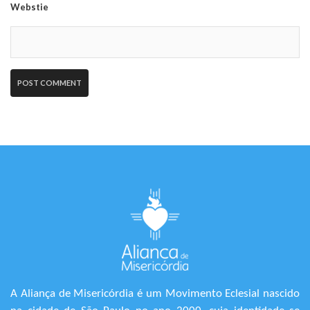
Webstie
A Aliança de Misericórdia é um Movimento Eclesial nascido