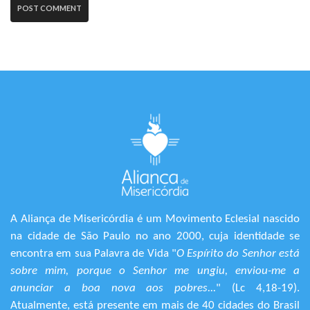
A Aliança de Misericórdia é um Movimento Eclesial nascido
na cidade de São Paulo no ano 2000, cuja identidade se
encontra em sua Palavra de Vida "
O Espírito do Senhor está
sobre mim, porque o Senhor me ungiu, enviou-me a
anunciar a boa nova aos pobres...
" (Lc 4,18-19).
Atualmente, está presente em mais de 40 cidades do Brasil