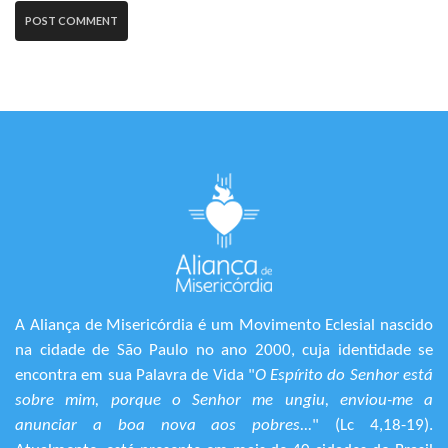
A Aliança de Misericórdia é um Movimento Eclesial nascido
na cidade de São Paulo no ano 2000, cuja identidade se
encontra em sua Palavra de Vida "
O Espírito do Senhor está
sobre mim, porque o Senhor me ungiu, enviou-me a
anunciar a boa nova aos pobres...
" (Lc 4,18-19).