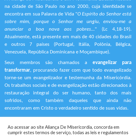
na cidade de São Paulo no ano 2000, cuja identidade se
encontra em sua Palavra de Vida "
O Espírito do Senhor está
sobre mim, porque o Senhor me ungiu, enviou-me a
anunciar a boa nova aos pobres...
" (Lc 4,18-19).
Atualmente, está presente em mais de 40 cidades do Brasil
e outros 7 países (Portugal, Itália, Polônia, Bélgica,
Venezuela, República Dominicana e Moçambique).
Seus membros são chamados a
evangelizar para
transformar
, procurando fazer com que todo evangelizado
torne-se um evangelizador e testemunha da Misericórdia.
Os trabalhos sociais e de evangelização estão direcionados à
restauração integral do ser humano, tanto dos mais
sofridos, como também daqueles que ainda não
encontraram em Cristo o verdadeiro sentido de suas vidas.
+55 (11) 3120-9191
Ao acessar ao site Aliança De Misericordia, concorda em
Rua Avanhandava, 616 – Bela Vista
cumprir estes termos de serviço, todas as leis e regulamentos