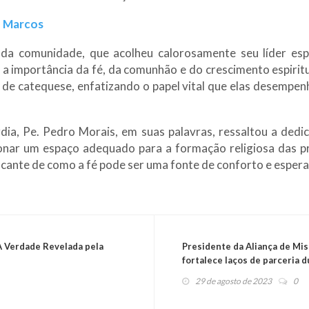
o Marcos
da comunidade, que acolheu calorosamente seu líder espi
 a importância da fé, da comunhão e do crescimento espiritu
 de catequese, enfatizando o papel vital que elas desempe
dia, Pe. Pedro Morais, em suas palavras, ressaltou a dedi
ionar um espaço adequado para a formação religiosa das 
cante de como a fé pode ser uma fonte de conforto e espera
 A Verdade Revelada pela
Presidente da Aliança de Mise
fortalece laços de parceria d
Unidos
29 de agosto de 2023
0