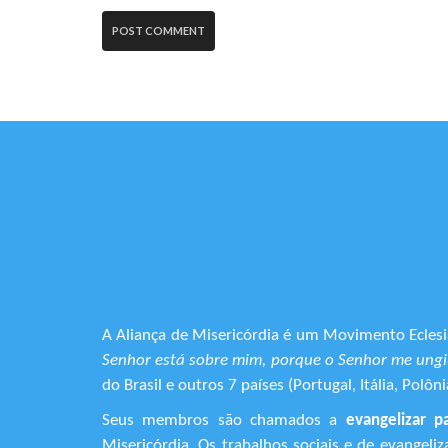
A Aliança de Misericórdia é um Movimento Eclesia
Senhor está sobre mim, porque o Senhor me ungiu
do Brasil e outros 7 países (Portugal, Itália, Pol
Seus membros são chamados a
evangelizar p
Misericórdia. Os trabalhos sociais e de evangel