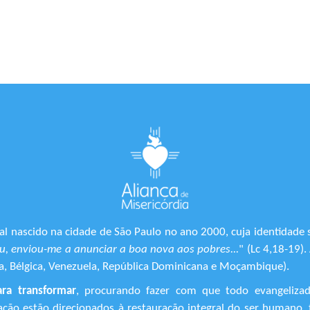
l nascido na cidade de São Paulo no ano 2000, cuja identidade 
, enviou-me a anunciar a boa nova aos pobres...
" (Lc 4,18-19)
ônia, Bélgica, Venezuela, República Dominicana e Moçambique).
ara transformar
, procurando fazer com que todo evangeliza
ização estão direcionados à restauração integral do ser human