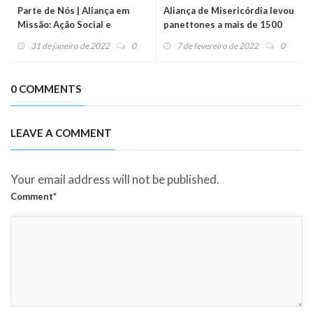
Parte de Nós | Aliança em
Aliança de Misericórdia levou
Missão: Ação Social e
panettones a mais de 1500
Evangelização no Ceará
pessoas na Cracolândia nesse
31 de janeiro de 2022
0
7 de fevereiro de 2022
0
domingo
0 COMMENTS
LEAVE A COMMENT
Your email address will not be published.
Comment*