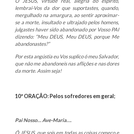
Ó JESUS, virtude real, alegria do espírito,
lembrai-Vos da dor que suportastes, quando,
mergulhado na amargura, ao sentir aproximar-
se a morte, insultado e ultrajado pelos homens,
julgastes haver sido abandonado por Vosso PAI
dizendo: “Meu DEUS, Meu DEUS, porque Me
abandonastes?”
Por esta angústia eu Vos suplico ó meu Salvador,
que não me abandoneis nas aflições e nas dores
da morte. Assim seja!
10ª ORAÇÃO: Pelos sofredores em geral;
Pai Nosso… Ave-Maria….
Ó JESUS, que sois em todas as coisas começo e