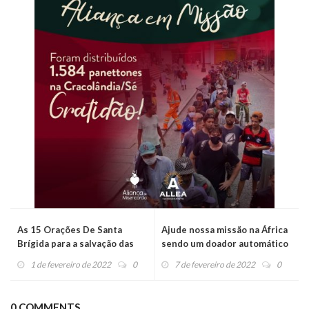
As 15 Orações De Santa
Ajude nossa missão na África
Brígida para a salvação das
sendo um doador automático
almas.
de Cupons Fiscais
1 de fevereiro de 2022
0
7 de fevereiro de 2022
0
0 COMMENTS