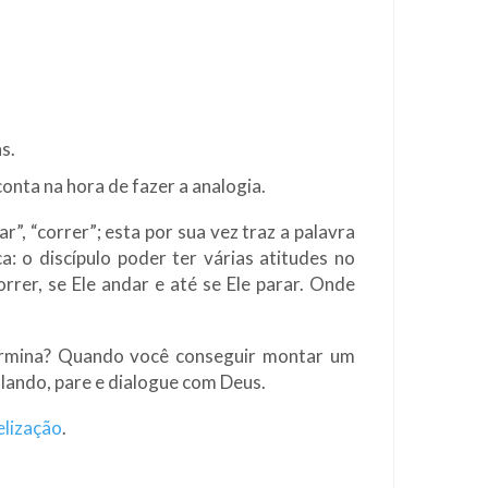
s.
onta na hora de fazer a analogia.
”, “correr”; esta por sua vez traz a palavra
: o discípulo poder ter várias atitudes no
rrer, se Ele andar e até se Ele parar. Onde
ermina? Quando você conseguir montar um
alando, pare e dialogue com Deus.
elização
.