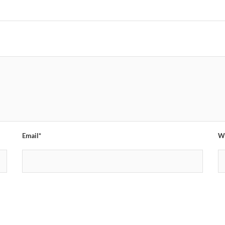
Email*
W