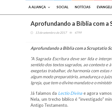
A ALIANÇA
SOCIAL
NOTÍCIAS
EVANGEL
Aprofundando a Bíblia com a 
13 de setembro de 2017
4799
Aprofundando a Bíblia com a Scruptatio S
“A Sagrada Escritura deve ser lida e interp
sentido dos textos sagrados, ao contexto e à
exegetas trabalhar, de harmonia com estas 
algum modo preparatório, amadureça o juízo da
Igreja, que tem o divino mandato e o ministé
Já falamos da
Lectio Divina
e agora vamos 
Nela, um trecho bíblico é “investigado” 
Antigo Testamento.