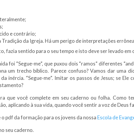
iteralmente;
s;
cido e contrário;
 Tradição da Igreja. Há um perigo de interpretações errônea
, fazia sentido para o seu tempo e isto deve ser levado em c
ida foi “Segue-me”, que puxou dois “ramos” diferentes “andar
na um trecho bíblico. Parece confuso? Vamos dar uma dica
da inércia. “Segue-me”. Imitar os passos de Jesus; se Ele co
estamento?
ara que você complete em seu caderno ou folha. Como t
ão, aplicando à sua vida, quando você sentir a voz de Deus f
e o pdf da formação para os jovens da nossa
Escola de Evang
no seu caderno.