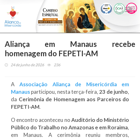
Togg
navi
Aliança em Manaus recebe
homenagem do FEPETI-AM
24 de junho de 2026
236
A
Associação Aliança de Misericórdia em
Manaus
participou, nesta terça-feira,
23 de junho
,
da
Cerimônia de Homenagem aos Parceiros do
FEPETI-AM
.
O encontro aconteceu no
Auditório do Ministério
Público do Trabalho no Amazonas e em Roraima
,
em Manaus. A cerimônia reuniu membros,