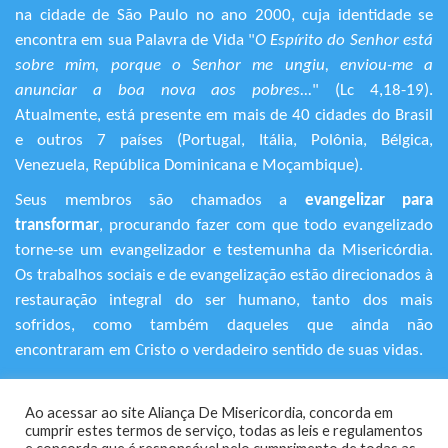
na cidade de São Paulo no ano 2000, cuja identidade se
encontra em sua Palavra de Vida "
O Espírito do Senhor está
sobre mim, porque o Senhor me ungiu, enviou-me a
anunciar a boa nova aos pobres...
" (Lc 4,18-19).
Atualmente, está presente em mais de 40 cidades do Brasil
e outros 7 países (Portugal, Itália, Polônia, Bélgica,
Venezuela, República Dominicana e Moçambique).
Seus membros são chamados a
evangelizar para
transformar
, procurando fazer com que todo evangelizado
torne-se um evangelizador e testemunha da Misericórdia.
Os trabalhos sociais e de evangelização estão direcionados à
restauração integral do ser humano, tanto dos mais
sofridos, como também daqueles que ainda não
encontraram em Cristo o verdadeiro sentido de suas vidas.
+55 (11) 3120-9191
Ao acessar ao site Aliança De Misericordia, concorda em
Rua Avanhandava, 616 – Bela Vista
cumprir estes termos de serviço, todas as leis e regulamentos
São Paulo/SP - CEP 01306-000