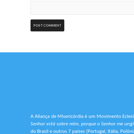
A Aliança de Misericórdia é um Movimento Eclesia
Senhor está sobre mim, porque o Senhor me ungiu
do Brasil e outros 7 países (Portugal, Itália, Pol