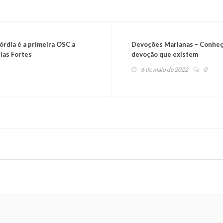
órdia é a primeira OSC a
Devoções Marianas – Conheça
ias Fortes
devoção que existem
6 de maio de 2022
0