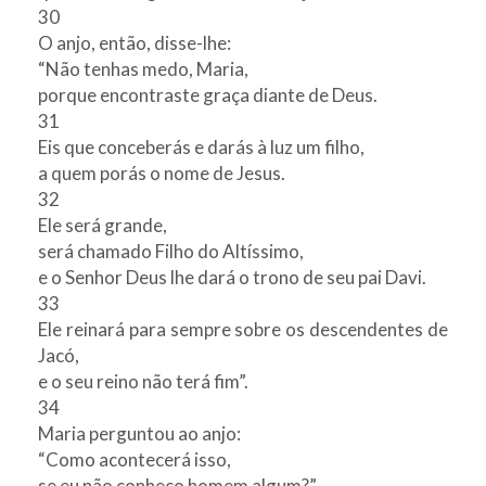
30
O anjo, então, disse-lhe:
“Não tenhas medo, Maria,
porque encontraste graça diante de Deus.
31
Eis que conceberás e darás à luz um filho,
a quem porás o nome de Jesus.
32
Ele será grande,
será chamado Filho do Altíssimo,
e o Senhor Deus lhe dará o trono de seu pai Davi.
33
Ele reinará para sempre sobre os descendentes de
Jacó,
e o seu reino não terá fim”.
34
Maria perguntou ao anjo:
“Como acontecerá isso,
se eu não conheço homem algum?”