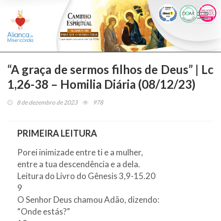
Togg
navi
“A graça de sermos filhos de Deus” | Lc
1,26-38 – Homilia Diária (08/12/23)
8 de dezembro de 2023
978
PRIMEIRA LEITURA
Porei inimizade entre ti e a mulher,
entre a tua descendência e a dela.
Leitura do Livro do Gênesis 3,9-15.20
9
O Senhor Deus chamou Adão, dizendo:
“Onde estás?”