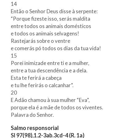
14
Então o Senhor Deus disse à serpente:
“Porque fizeste isso, serás maldita
entre todos os animais domésticos
e todos os animais selvagens!
Rastejarás sobre o ventre
e comerás pó todos os dias da tua vida!
15
Porei inimizade entre ti e a mulher,
entre a tua descendência e a dela.
Esta te ferirá a cabeça
e tu lhe ferirás o calcanhar”.
20
E Adão chamou à sua mulher “Eva”,
porque ela é a mãe de todos os viventes.
Palavra do Senhor.
Salmo responsorial
Sl 97(98),1.2-3ab.3cd-4 (R. 1a)