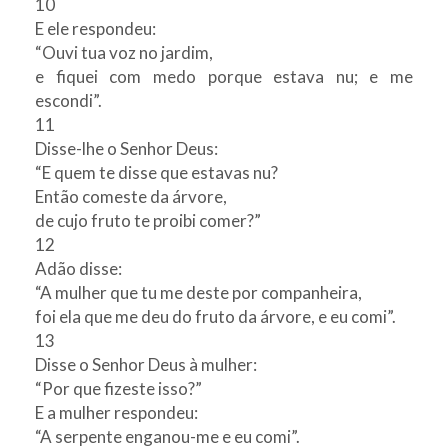
10
E ele respondeu:
“Ouvi tua voz no jardim,
e fiquei com medo porque estava nu; e me
escondi”.
11
Disse-lhe o Senhor Deus:
“E quem te disse que estavas nu?
Então comeste da árvore,
de cujo fruto te proibi comer?”
12
Adão disse:
“A mulher que tu me deste por companheira,
foi ela que me deu do fruto da árvore, e eu comi”.
13
Disse o Senhor Deus à mulher:
“Por que fizeste isso?”
E a mulher respondeu:
“A serpente enganou-me e eu comi”.