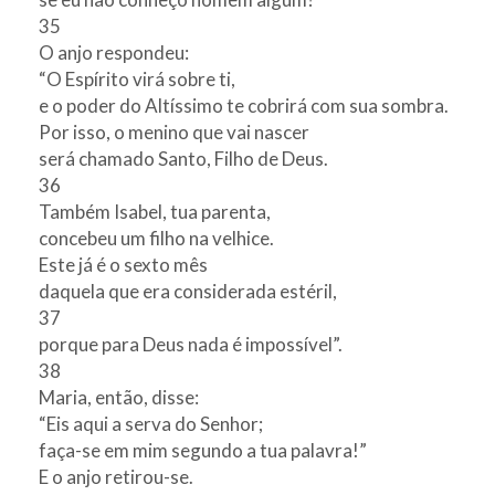
35
O anjo respondeu:
“O Espírito virá sobre ti,
e o poder do Altíssimo te cobrirá com sua sombra.
Por isso, o menino que vai nascer
será chamado Santo, Filho de Deus.
36
Também Isabel, tua parenta,
concebeu um filho na velhice.
Este já é o sexto mês
daquela que era considerada estéril,
37
porque para Deus nada é impossível”.
38
Maria, então, disse:
“Eis aqui a serva do Senhor;
faça-se em mim segundo a tua palavra!”
E o anjo retirou-se.