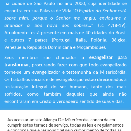
na cidade de São Paulo no ano 2000, cuja identidade se
encontra em sua Palavra de Vida "
O Espírito do Senhor está
sobre mim, porque o Senhor me ungiu, enviou-me a
anunciar a boa nova aos pobres...
" (Lc 4,18-19).
Atualmente, está presente em mais de 40 cidades do Brasil
e outros 7 países (Portugal, Itália, Polônia, Bélgica,
Venezuela, República Dominicana e Moçambique).
Seus membros são chamados a
evangelizar para
transformar
, procurando fazer com que todo evangelizado
torne-se um evangelizador e testemunha da Misericórdia.
Os trabalhos sociais e de evangelização estão direcionados à
restauração integral do ser humano, tanto dos mais
sofridos, como também daqueles que ainda não
encontraram em Cristo o verdadeiro sentido de suas vidas.
+55 (11) 3120-9191
Ao acessar ao site Aliança De Misericordia, concorda em
Rua Avanhandava, 616 – Bela Vista
cumprir estes termos de serviço, todas as leis e regulamentos
São Paulo/SP - CEP 01306-000
​e concorda que é responsável pelo cumprimento de todas as