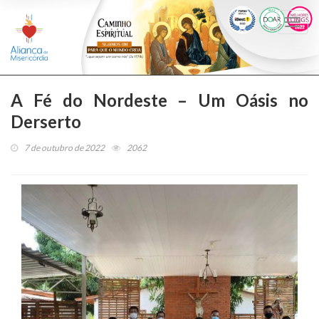
Togg
navi
A Fé do Nordeste – Um Oásis no
Derserto
7 de outubro de 2022
2062