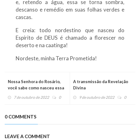
e, retendo a água, essa se torna sombra,
descanso e remédio em suas folhas verdes e
cascas.
E creia: todo nordestino que nasceu do
Espírito de DEUS é chamado a florescer no
deserto e na caatinga!
Nordeste, minha Terra Prometida!
Nossa Senhora do Rosário,
A transmissão da Revelação
você sabe como nasceu essa
Divina
devoção?
7 de outubro de 2022
0
9 de outubro de 2022
0
0 COMMENTS
LEAVE A COMMENT