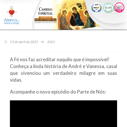
Togg
navi
13 de abril de 2021
1061
A Fé nos faz acreditar naquilo que é impossível!
Conheça a linda história de André e Vanessa, casal
que vivenciou um verdadeiro milagre em suas
vidas.
Acompanhe o novo episódio do Parte de Nós: