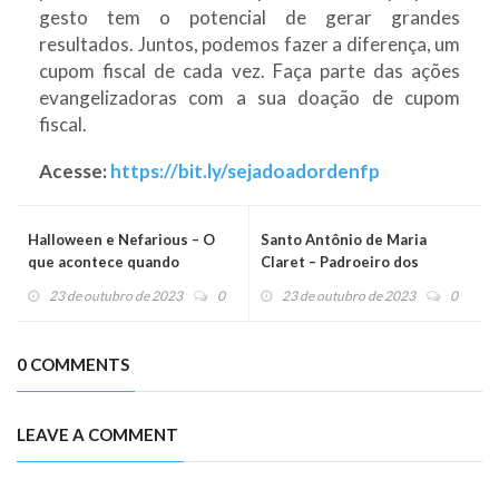
gesto tem o potencial de gerar grandes
resultados. Juntos, podemos fazer a diferença, um
cupom fiscal de cada vez. Faça parte das ações
evangelizadoras com a sua doação de cupom
fiscal.
Acesse:
https://bit.ly/sejadoadordenfp
Halloween e Nefarious – O
Santo Antônio de Maria
que acontece quando
Claret – Padroeiro dos
deixamos o mal entrar
evangelizadores
23 de outubro de 2023
0
23 de outubro de 2023
0
0 COMMENTS
LEAVE A COMMENT