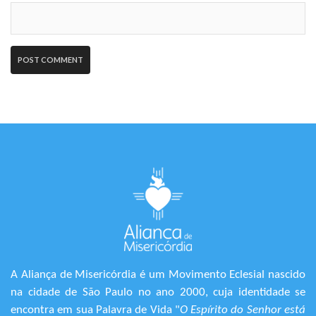
A Aliança de Misericórdia é um Movimento Eclesial nascido
na cidade de São Paulo no ano 2000, cuja identidade se
encontra em sua Palavra de Vida "
O Espírito do Senhor está