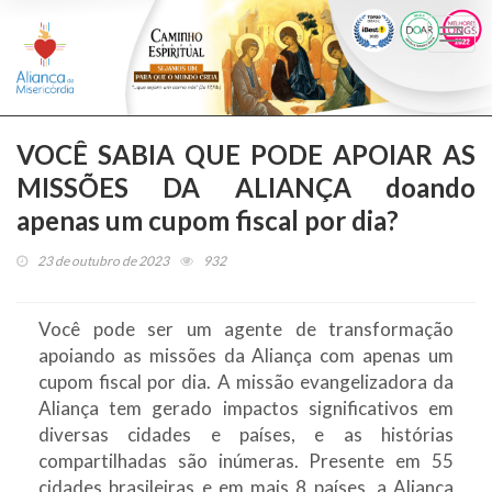
Togg
navi
VOCÊ SABIA QUE PODE APOIAR AS
MISSÕES DA ALIANÇA doando
apenas um cupom fiscal por dia?
23 de outubro de 2023
932
Você pode ser um agente de transformação
apoiando as missões da Aliança com apenas um
cupom fiscal por dia. A missão evangelizadora da
Aliança tem gerado impactos significativos em
diversas cidades e países, e as histórias
compartilhadas são inúmeras. Presente em 55
cidades brasileiras e em mais 8 países, a Aliança