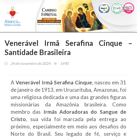
Togg
navi
Venerável Irmã Serafina Cinque –
Santidade Brasileira
24 de novembro de 2024
1490
A
Venerável Irmã Serafina Cinque
, nasceu em 31
de janeiro de 1913, em Urucurituba, Amazonas, foi
uma religiosa dedicada e uma das grandes figuras
missionárias da Amazônia brasileira. Como
membro das
Irmãs Adoradoras do Sangue de
Cristo
, sua vida foi marcada pela entrega ao
próximo, especialmente em meio aos desafios do
Norte do Brasil. Seu legado de fé, serviço e