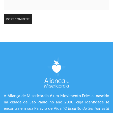
A Aliança de Misericórdia é um Movimento Eclesial nascido
na cidade de São Paulo no ano 2000, cuja identidade se
encontra em sua Palavra de Vida "
O Espírito do Senhor está