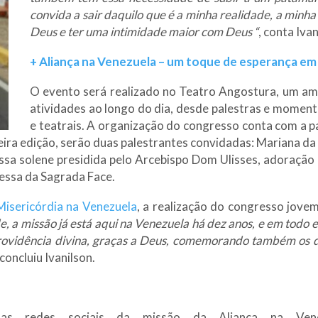
convida a sair daquilo que é a minha realidade, a min
Deus e ter uma intimidade maior com Deus “
, conta Ivan
+ Aliança na Venezuela – um toque de esperança em
O evento será realizado no Teatro Angostura, um am
atividades ao longo do dia, desde palestras e momen
e teatrais. A organização do congresso conta com a p
ira edição, serão duas palestrantes convidadas: Mariana da
ssa solene presidida pelo Arcebispo Dom Ulisses, adoração
essa da Sagrada Face.
Misericórdia na Venezuela
, a realização do congresso jove
, a missão já está aqui na Venezuela há dez anos, e em todo 
rovidência divina, graças a Deus, comemorando também os d
 concluiu Ivanilson.
 as redes sociais da missão da Aliança na Ven