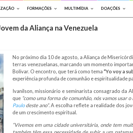
IZAÇÃO
FORMAÇÕES
MULTIMÍDIA
DOAÇÕES
Jovem da Aliança na Venezuela
No próximo dia 10 de agosto, a Aliança de Misericórd
terras venezuelanas, marcando um momento importa
Bolívar. O encontro, que terá como tema
“Yo voy a su
experiência profunda de comunhão e espiritualidade pa
Ivanilson, missionário e seminarista consagrado da Al
que
“como uma forma de comunhão, nós vamos usar o
Paulo
deste ano”
. A escolha reflete a realidade dos jo
de um crescimento espiritual.
“Vivemos em uma cidade universitária, onde tem muito
também têm essa necessidade de subir a um patamar