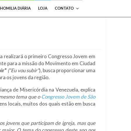
HOMILIA DIÁRIA
LOJA
CONTATO
ia realizará o primeiro Congresso Jovem em
nte para a missão do Movimento em Ciudad
bir”
(“Eu vou subir”
), busca proporcionar uma
ra os jovens da região.
iança de Misericórdia na Venezuela, explica
 mesmo tema que o
Congresso Jovem de São
vens locais, muitos dos quais estão em busca
s jovens que participam de igreja, mas que
 maior. O tema do congresso deste ano nos