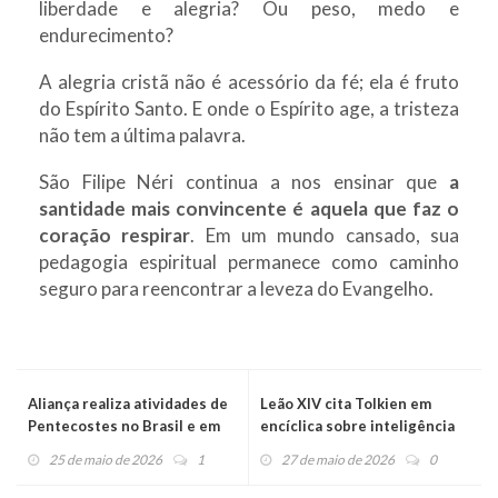
liberdade e alegria? Ou peso, medo e
endurecimento?
A alegria cristã não é acessório da fé; ela é fruto
do Espírito Santo. E onde o Espírito age, a tristeza
não tem a última palavra.
São Filipe Néri continua a nos ensinar que
a
santidade mais convincente é aquela que faz o
coração respirar
. Em um mundo cansado, sua
pedagogia espiritual permanece como caminho
seguro para reencontrar a leveza do Evangelho.
Aliança realiza atividades de
Leão XIV cita Tolkien em
Pentecostes no Brasil e em
encíclica sobre inteligência
Moçambique
artificial
25 de maio de 2026
1
27 de maio de 2026
0