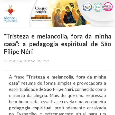
Togg
navi
“Tristeza e melancolia, fora da minha
casa”: a pedagogia espiritual de São
Filipe Néri
26 de maio de 2026
253
A frase
“Tristeza e melancolia, fora da minha
casa”
resume de forma simples e provocadora a
espiritualidade de
São Filipe Néri
, conhecido como
o
santo da alegria
. Mais do que uma expressão
bem-humorada, essa frase revela uma verdadeira
pedagogia espiritual
, profundamente enraizada
no Evangelho e extremamente atual para um