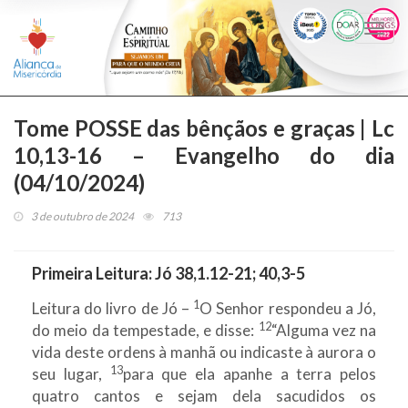
Togg
navi
Tome POSSE das bênçãos e graças | Lc
10,13-16 – Evangelho do dia
(04/10/2024)
3 de outubro de 2024
713
Primeira Leitura:
Jó 38,1.12-21; 40,3-5
1
Leitura do livro de Jó –
O Senhor respondeu a Jó,
12
do meio da tempestade, e disse:
“Alguma vez na
vida deste ordens à manhã ou indicaste à aurora o
13
seu lugar,
para que ela apanhe a terra pelos
quatro cantos e sejam dela sacudidos os