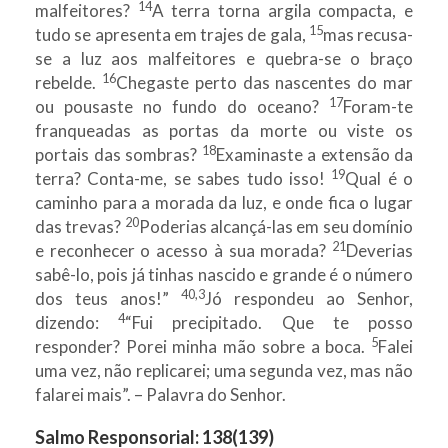
14
malfeitores?
A terra torna argila compacta, e
15
tudo se apresenta em trajes de gala,
mas recusa-
se a luz aos malfeitores e quebra-se o braço
16
rebelde.
Chegaste perto das nascentes do mar
17
ou pousaste no fundo do oceano?
Foram-te
franqueadas as portas da morte ou viste os
18
portais das sombras?
Examinaste a extensão da
19
terra? Conta-me, se sabes tudo isso!
Qual é o
caminho para a morada da luz, e onde fica o lugar
20
das trevas?
Poderias alcançá-las em seu domínio
21
e reconhecer o acesso à sua morada?
Deverias
sabê-lo, pois já tinhas nascido e grande é o número
40,3
dos teus anos!”
Jó respondeu ao Senhor,
4
dizendo:
“Fui precipitado. Que te posso
5
responder? Porei minha mão sobre a boca.
Falei
uma vez, não replicarei; uma segunda vez, mas não
falarei mais”. – Palavra do Senhor.
Salmo Responsorial:
138(139)