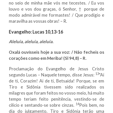
no seio de minha mãe vós me tecestes. / Eu vos
louvo e vos dou graças, ó Senhor, † porque de
modo admirável me formastes! / Que prodígio e
maravilha as vossas obras! – R.
Evangelho:
Lucas 10,13-16
Aleluia, aleluia, aleluia.
Oxalá ouvísseis hoje a sua voz: / Não fecheis os
corações como em Meriba! (Sl 94,8) – R.
Proclamação do Evangelho de Jesus Cristo
13
segundo Lucas – Naquele tempo, disse Jesus:
“Ai
de ti, Corazim! Ai de ti, Betsaida! Porque, se em
Tiro e Sidônia tivessem sido realizados os
milagres que foram feitos no vosso meio, há muito
tempo teriam feito penitência, vestindo-se de
14
cilício e sentando-se sobre cinzas.
Pois bem, no
dia do julgamento, Tiro e Sidônia terão uma