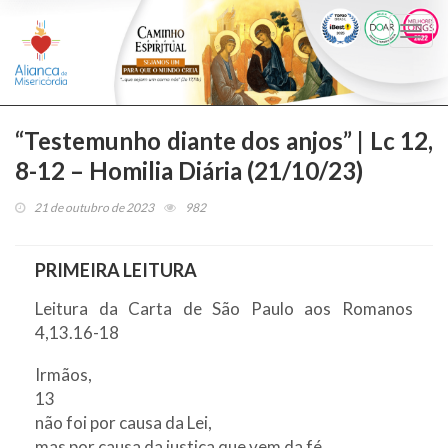
Togg
navi
“Testemunho diante dos anjos” | Lc 12,
8-12 – Homilia Diária (21/10/23)
21 de outubro de 2023
982
PRIMEIRA LEITURA
Leitura da Carta de São Paulo aos Romanos
4,13.16-18
Irmãos,
13
não foi por causa da Lei,
mas por causa da justiça que vem da fé,