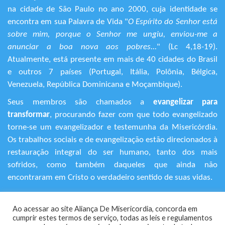
na cidade de São Paulo no ano 2000, cuja identidade se
encontra em sua Palavra de Vida "
O Espírito do Senhor está
sobre mim, porque o Senhor me ungiu, enviou-me a
anunciar a boa nova aos pobres...
" (Lc 4,18-19).
Atualmente, está presente em mais de 40 cidades do Brasil
e outros 7 países (Portugal, Itália, Polônia, Bélgica,
Venezuela, República Dominicana e Moçambique).
Seus membros são chamados a
evangelizar para
transformar
, procurando fazer com que todo evangelizado
torne-se um evangelizador e testemunha da Misericórdia.
Os trabalhos sociais e de evangelização estão direcionados à
restauração integral do ser humano, tanto dos mais
sofridos, como também daqueles que ainda não
encontraram em Cristo o verdadeiro sentido de suas vidas.
+55 (11) 3120-9191
Ao acessar ao site Aliança De Misericordia, concorda em
Rua Avanhandava, 616 – Bela Vista
cumprir estes termos de serviço, todas as leis e regulamentos