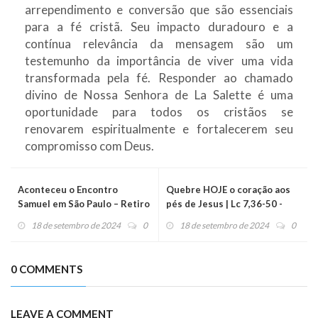
arrependimento e conversão que são essenciais
para a fé cristã. Seu impacto duradouro e a
contínua relevância da mensagem são um
testemunho da importância de viver uma vida
transformada pela fé. Responder ao chamado
divino de Nossa Senhora de La Salette é uma
oportunidade para todos os cristãos se
renovarem espiritualmente e fortalecerem seu
compromisso com Deus.
Aconteceu o Encontro
Quebre HOJE o coração aos
Samuel em São Paulo – Retiro
pés de Jesus | Lc 7,36-50 -
Vocacional da Aliança de
Evangelho do dia (19/09/24)
18 de setembro de 2024
0
18 de setembro de 2024
0
Misericórdia
0 COMMENTS
LEAVE A COMMENT