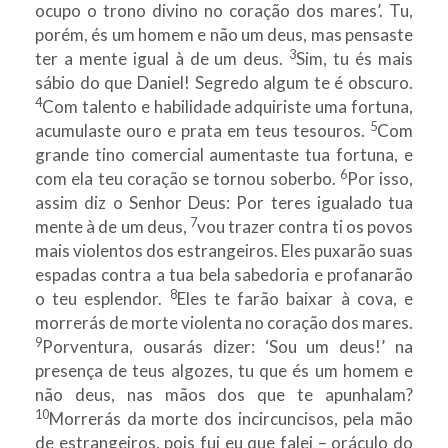
ocupo o trono divino no coração dos mares’. Tu,
porém, és um homem e não um deus, mas pensaste
3
ter a mente igual à de um deus.
Sim, tu és mais
sábio do que Daniel! Segredo algum te é obscuro.
4
Com talento e habilidade adquiriste uma fortuna,
5
acumulaste ouro e prata em teus tesouros.
Com
grande tino comercial aumentaste tua fortuna, e
6
com ela teu coração se tornou soberbo.
Por isso,
assim diz o Senhor Deus: Por teres igualado tua
7
mente à de um deus,
vou trazer contra ti os povos
mais violentos dos estrangeiros. Eles puxarão suas
espadas contra a tua bela sabedoria e profanarão
8
o teu esplendor.
Eles te farão baixar à cova, e
morrerás de morte violenta no coração dos mares.
9
Porventura, ousarás dizer: ‘Sou um deus!’ na
presença de teus algozes, tu que és um homem e
não deus, nas mãos dos que te apunhalam?
10
Morrerás da morte dos incircuncisos, pela mão
de estrangeiros, pois fui eu que falei – oráculo do