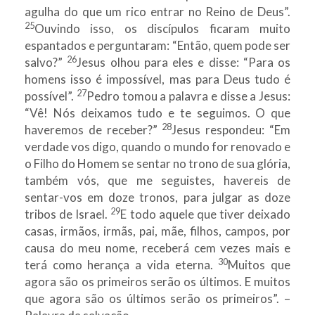
agulha do que um rico entrar no Reino de Deus”.
25
Ouvindo isso, os discípulos ficaram muito
espantados e perguntaram: “Então, quem pode ser
26
salvo?”
Jesus olhou para eles e disse: “Para os
homens isso é impossível, mas para Deus tudo é
27
possível”.
Pedro tomou a palavra e disse a Jesus:
“Vê! Nós deixamos tudo e te seguimos. O que
28
haveremos de receber?”
Jesus respondeu: “Em
verdade vos digo, quando o mundo for renovado e
o Filho do Homem se sentar no trono de sua glória,
também vós, que me seguistes, havereis de
sentar-vos em doze tronos, para julgar as doze
29
tribos de Israel.
E todo aquele que tiver deixado
casas, irmãos, irmãs, pai, mãe, filhos, campos, por
causa do meu nome, receberá cem vezes mais e
30
terá como herança a vida eterna.
Muitos que
agora são os primeiros serão os últimos. E muitos
que agora são os últimos serão os primeiros”. –