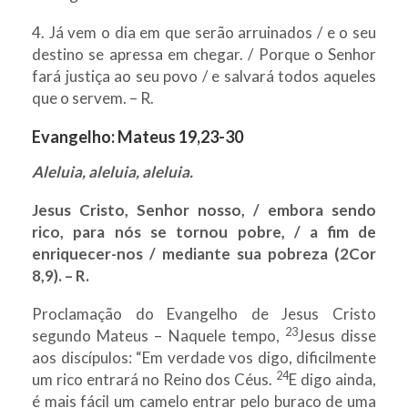
4. Já vem o dia em que serão arruinados / e o seu
destino se apressa em chegar. / Porque o Senhor
fará justiça ao seu povo / e salvará todos aqueles
que o servem. – R.
Evangelho:
Mateus 19,23-30
Aleluia, aleluia, aleluia.
Jesus Cristo, Senhor nosso, / embora sendo
rico, para nós se tornou pobre, / a fim de
enriquecer-nos / mediante sua pobreza (2Cor
8,9). – R.
Proclamação do Evangelho de Jesus Cristo
23
segundo Mateus – Naquele tempo,
Jesus disse
aos discípulos: “Em verdade vos digo, dificilmente
24
um rico entrará no Reino dos Céus.
E digo ainda,
é mais fácil um camelo entrar pelo buraco de uma