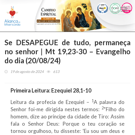
Togg
navi
Se DESAPEGUE de tudo, permaneça
no senhor | Mt 19,23-30 – Evangelho
do dia (20/08/24)
19 de agosto de 2024
613
Primeira Leitura:
Ezequiel 28,1-10
1
Leitura da profecia de Ezequiel –
A palavra do
2
Senhor foi-me dirigida nestes termos:
“Filho do
homem, dize ao príncipe da cidade de Tiro: Assim
fala o Senhor Deus: Porque o teu coração se
tornou orgulhoso, tu disseste: ‘Eu sou um deus e