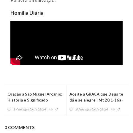
Palavra da salvação.
Homilia Diária
Oração a São Miguel Arcanjo:
Aceite a GRAÇA que Deus te
História e Significado
dá e se alegre | Mt 20,1-16a -
Evangelho do dia (21/08/24)
19 de agosto de 2024
0
20 de agosto de 2024
0
0 COMMENTS