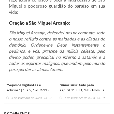
Miguel o poderoso guardião do paraíso em sua
vida:
Oração a São Miguel Arcanjo:
São Miguel Arcanjo, defendei-nos no combate, sede
o nosso refúgio contra as maldades e as ciladas do
demônio. Ordene-lhe Deus, instantemente o
pedimos, e vós, príncipe da milícia celeste, pelo
divino poder, precipitai no inferno a satanás e a
todos os espíritos malignos, que andam pelo mundo
para perder as almas. Amém.
"Sejamos vigilantes e
"Amor suscitado pelo
sóbrios" | 1Ts 5, 1-6. 9-11 -
espirito" | Cl 1, 1-8 - Homilia
Homilia Diária (05/09/23)
Diária (06/09/23)
5 de setembro de 2023
0
6 de setembro de 2023
0
0 COMMENTS